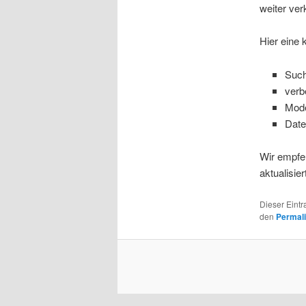
weiter verk
Hier eine 
Such
verb
Mode
Date
Wir empfeh
aktualisie
Dieser Eint
den
Permal