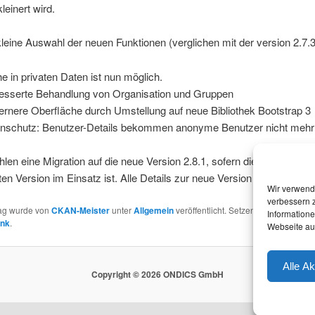
leinert wird.
kleine Auswahl der neuen Funktionen (verglichen mit der version 2.7.3
e in privaten Daten ist nun möglich.
esserte Behandlung von Organisation und Gruppen
rnere Oberfläche durch Umstellung auf neue Bibliothek Bootstrap 3
nschutz: Benutzer-Details bekommen anonyme Benutzer nicht mehr
len eine Migration auf die neue Version 2.8.1, sofern die 2.7 noch nich
rten Version im Einsatz ist. Alle Details zur neue Version gibt es im
Ch
Wir verwend
verbessern 
rag wurde von
CKAN-Meister
unter
Allgemein
veröffentlicht. Setzen Sie ein Leseze
Information
ink
.
Webseite auf
Alle A
Copyright © 2026 ONDICS GmbH