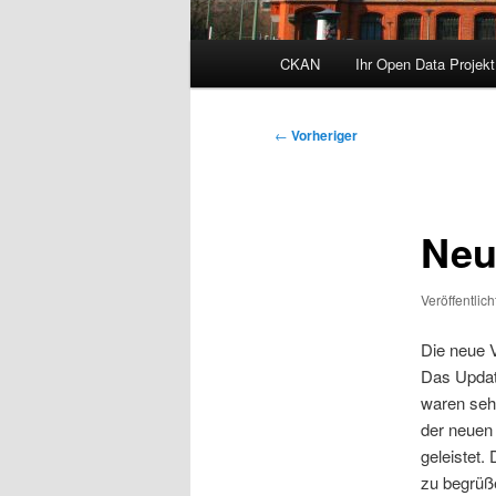
Hauptmenü
CKAN
Ihr Open Data Projekt
Zum
primären
Beitragsnavigation
←
Vorheriger
Inhalt
springen
Neu
Veröffentlic
Die neue V
Das Updat
waren seh
der neuen
geleistet.
zu begrüße