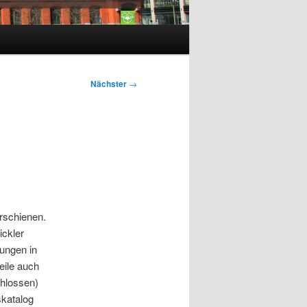
Nächster
→
rschienen.
ckler
ungen in
eile auch
chlossen)
skatalog