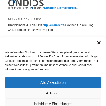
Schauen Sie mal vorbei...
DRANKBLEIBEN MIT RSS
Dranbleiben! Mit dem Link
http://ckan.de/rss
können Sie alle Blog-
Artikel bequem im Browser verfolgen.
SCHLAGWÖRTER
API
bmi
bund
Bundesinnenministerium
CKAN
Wir verwenden Cookies, um unsere Website optimal gestalten und
CKAN 2.0
fortlaufend verbessern zu können. Darüber hinaus verwenden wir einige
ckan.de live ondics open data
Cookies, die dazu dienen, Informationen über das Benutzerverhalten auf
deutschland
dieser Webseite zu gewinnen und unsere Webseite auf Basis dieser
empfehlung
Extensions / Plugins
Features
Informationen stetig zu verbessern.
innenministerium
Neue Version 1.8
OKFestival
OKFN
Open Data
Open Innovation
Projekt
Rechenzentrum
Sicherheit
Alle Akzeptieren
Studie
Unternehmen
Version
Verwaltung
Visualisierung
Wettbewerb
Ablehnen
Individuelle Einstellungen
Copyright © 2026 ONDICS GmbH