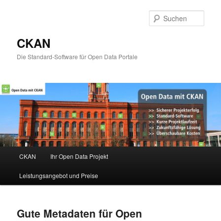
Such
CKAN
Die Standard-Software für Open Data Portale
Hauptmenü
CKAN
Ihr Open Data Projekt
Zum
Zum
Leistungsangebot und Preise
primären
sekundären
Inhalt
Inhalt
Gute Metadaten für Open
springen
springen