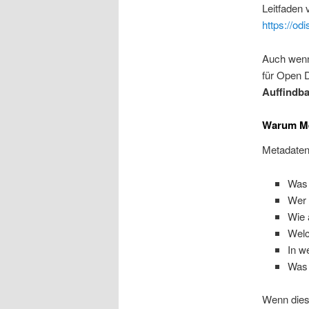
Leitfaden 
https://od
Auch wenn 
für Open 
Auffindba
Warum Met
Metadaten 
Was 
Wer 
Wie 
Welc
In w
Was 
Wenn diese