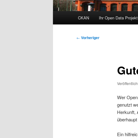
Hauptmenü
CKAN
Ihr Open Data Projekt
Zum
primären
Beitragsnavigation
←
Vorheriger
Inhalt
springen
Gut
Veröffentlic
Wer Open 
genutzt we
Herkunft, 
überhaupt 
Ein hilfre