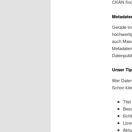
CKAN finde
Metadaten
Gerade im
hochwerti
auch Masch
Metadaten 
Datenpubli
Unser Tip
Wer Datens
Schon kle
Tite
Besc
Schl
Lize
Aktu