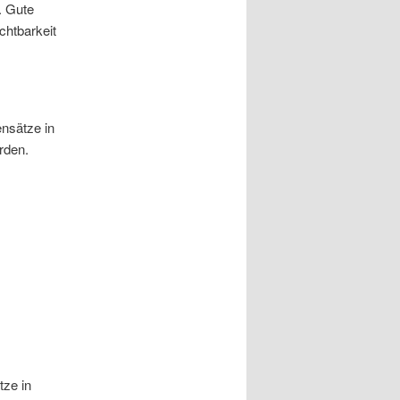
. Gute
chtbarkeit
ensätze in
rden.
tze in