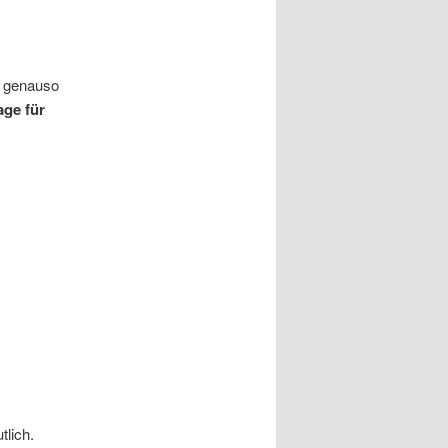
ft genauso
age für
tlich.