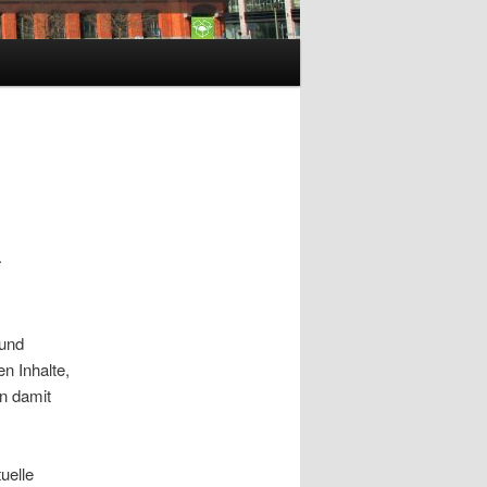
a
 und
n Inhalte,
n damit
uelle