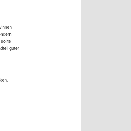
winnen
ondern
sollte
dteil guter
ken.