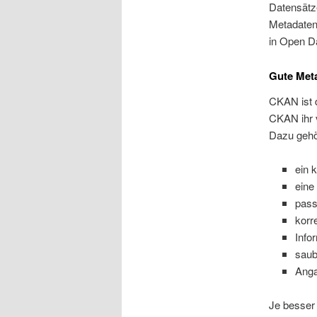
Datensätz
Metadaten 
in Open D
Gute Met
CKAN ist d
CKAN ihr v
Dazu gehö
ein k
eine
pass
korr
Info
saub
Anga
Je besser 