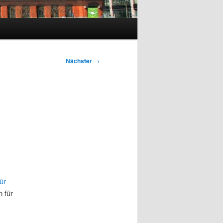
Nächster
→
ür
n für