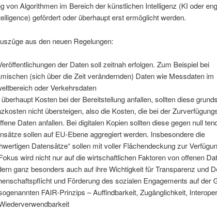
von Algorithmen im Bereich der künstlichen Intelligenz (KI oder engl
intelligence) gefördert oder überhaupt erst ermöglicht werden.
Auszüge aus den neuen Regelungen:
Veröffentlichungen der Daten soll zeitnah erfolgen. Zum Beispiel bei
mischen (sich über die Zeit verändernden) Daten wie Messdaten im
ltbereich oder Verkehrsdaten
s überhaupt Kosten bei der Bereitstellung anfallen, sollten diese grund
zkosten nicht übersteigen, also die Kosten, die bei der Zurverfügungs
offene Daten anfallen. Bei digitalen Kopien sollten diese gegen null ten
nsätze sollen auf EU-Ebene aggregiert werden. Insbesondere die
hwertigen Datensätze“ sollen mit voller Flächendeckung zur Verfügu
Fokus wird nicht nur auf die wirtschaftlichen Faktoren von offenen Dat
ern ganz besonders auch auf ihre Wichtigkeit für Transparenz und D
enschaftspflicht und Förderung des sozialen Engagements auf der 
sogenannten FAIR-Prinzips – Auffindbarkeit, Zugänglichkeit, Interopera
Wiederverwendbarkeit