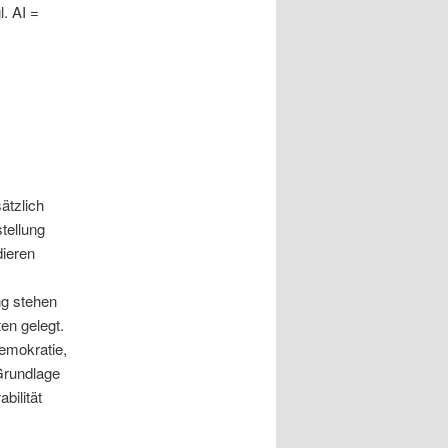
. AI =
sätzlich
tellung
dieren
ng stehen
en gelegt.
emokratie,
Grundlage
bilität