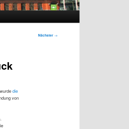
Nächster
→
uck
 wurde
die
endung von
.
ie