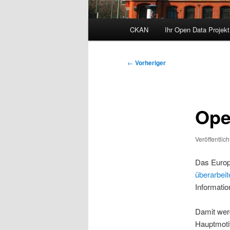
Hauptmenü
CKAN
Ihr Open Data Projekt
Zum
primären
Beitragsnavigation
←
Vorheriger
Inhalt
springen
Ope
Veröffentlic
Das Europ
überarbei
Informatio
Damit we
Hauptmotiv