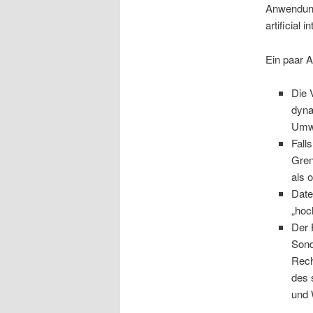
Anwendung 
artificial 
Ein paar 
Die 
dyna
Umwe
Fall
Gren
als 
Date
„hoc
Der 
Sond
Rech
des 
und 